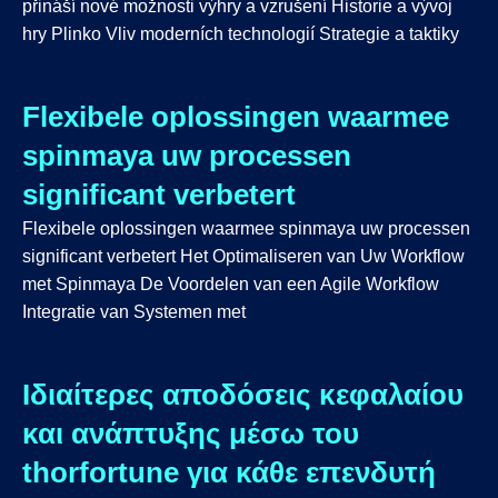
přináší nové možnosti výhry a vzrušení Historie a vývoj
hry Plinko Vliv moderních technologií Strategie a taktiky
Flexibele oplossingen waarmee
spinmaya uw processen
significant verbetert
Flexibele oplossingen waarmee spinmaya uw processen
significant verbetert Het Optimaliseren van Uw Workflow
met Spinmaya De Voordelen van een Agile Workflow
Integratie van Systemen met
Ιδιαίτερες αποδόσεις κεφαλαίου
και ανάπτυξης μέσω του
thorfortune για κάθε επενδυτή