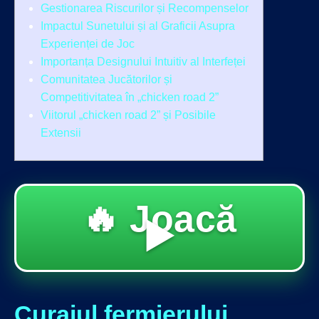
Gestionarea Riscurilor și Recompenselor
Impactul Sunetului și al Graficii Asupra
Experienței de Joc
Importanța Designului Intuitiv al Interfeței
Comunitatea Jucătorilor și
Competitivitatea în „chicken road 2”
Viitorul „chicken road 2” și Posibile
Extensii
🔥 Joacă
▶️
Curajul fermierului