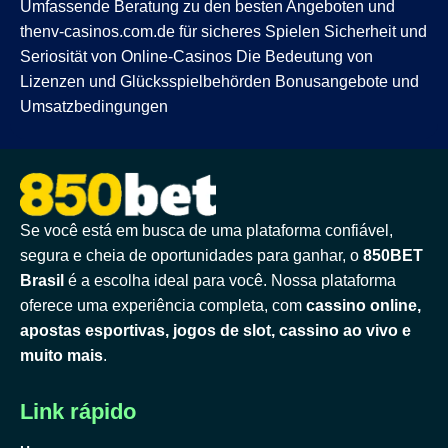
Umfassende Beratung zu den besten Angeboten und
thenv-casinos.com.de für sicheres Spielen Sicherheit und
Seriosität von Online-Casinos Die Bedeutung von
Lizenzen und Glücksspielbehörden Bonusangebote und
Umsatzbedingungen
Se você está em busca de uma plataforma confiável,
segura e cheia de oportunidades para ganhar, o
850BET
Brasil
é a escolha ideal para você. Nossa plataforma
oferece uma experiência completa, com
cassino online,
apostas esportivas, jogos de slot, cassino ao vivo e
muito mais
.
Link rápido