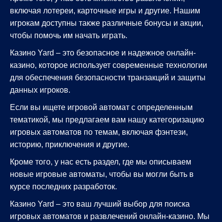
включая лотереи, карточные игры и другие. Нашим
игрокам доступны также различные бонусы и акции,
чтобы помочь им начать играть.
Казино Yard – это безопасное и надежное онлайн-
казино, которое использует современные технологии
для обеспечения безопасности транзакций и защиты
данных игроков.
Если вы ищете игровой автомат с определенным
тематикой, мы предлагаем вам нашу категоризацию
игровых автоматов по темам, включая фэнтези,
историю, приключения и другие.
Кроме того, у нас есть раздел, где мы описываем
новые игровые автоматы, чтобы вы могли быть в
курсе последних разработок.
Казино Yard – это ваш лучший выбор для поиска
игровых автоматов и развлечений онлайн-казино. Мы