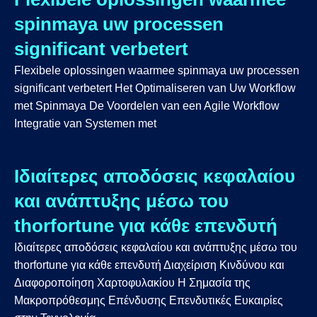
spinmaya uw processen
significant verbetert
Flexibele oplossingen waarmee spinmaya uw processen
significant verbetert Het Optimaliseren van Uw Workflow
met Spinmaya De Voordelen van een Agile Workflow
Integratie van Systemen met
Ιδιαίτερες αποδόσεις κεφαλαίου
και ανάπτυξης μέσω του
thorfortune για κάθε επενδυτή
Ιδιαίτερες αποδόσεις κεφαλαίου και ανάπτυξης μέσω του
thorfortune για κάθε επενδυτή Διαχείριση Κινδύνου και
Διαφοροποίηση Χαρτοφυλακίου Η Σημασία της
Μακροπρόθεσμης Επένδυσης Επενδυτικές Ευκαιρίες