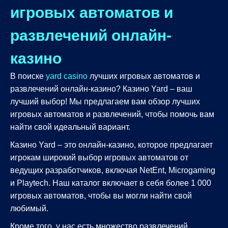
игровых автоматов и
развлечений онлайн-
казино
В поиске
yard casino
лучших игровых автоматов и
развлечений онлайн-казино? Казино Yard – ваш
лучший выбор! Мы предлагаем вам обзор лучших
игровых автоматов и развлечений, чтобы помочь вам
найти свой идеальный вариант.
Казино Yard – это онлайн-казино, которое предлагает
игрокам широкий выбор игровых автоматов от
ведущих разработчиков, включая NetEnt, Microgaming
и Playtech. Наш каталог включает в себя более 1 000
игровых автоматов, чтобы вы могли найти свой
любимый.
Кроме того, у нас есть множество развлечений,