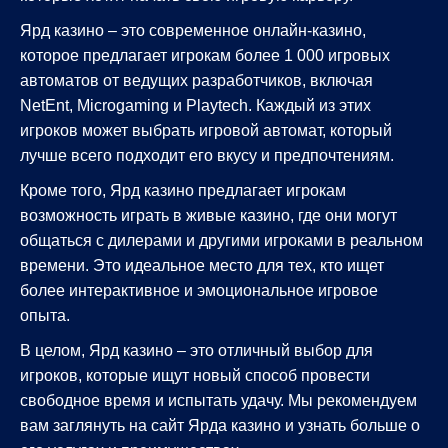
Ярд казино – это современное онлайн-казино,
которое предлагает игрокам более 1 000 игровых
автоматов от ведущих разработчиков, включая
NetEnt, Microgaming и Playtech. Каждый из этих
игроков может выбрать игровой автомат, который
лучше всего подходит его вкусу и предпочтениям.
Кроме того, Ярд казино предлагает игрокам
возможность играть в живые казино, где они могут
общаться с дилерами и другими игроками в реальном
времени. Это идеальное место для тех, кто ищет
более интерактивное и эмоциональное игровое
опыта.
В целом, Ярд казино – это отличный выбор для
игроков, которые ищут новый способ провести
свободное время и испытать удачу. Мы рекомендуем
вам заглянуть на сайт Ярда казино и узнать больше о