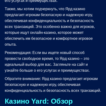
его услугах и преимуществах.
Также, мы хотим подчеркнуть, что Ярд казино
предлагает игрокам безопасную и надежную игру,
обеспечивая конфиденциальность и безопасность
всех транзакций. Это особенно важно для игроков,
которые ищут онлайн-казино, которое может
обеспечить им безопасное и комфортное игровое
опыта.
Рекомендация: Если вы ищете новый способ
провести свободное время, то Ярд казино – это
идеальный выбор для вас. Загляньте на сайт и
узнайте больше о его услугах и преимуществах.
Обратите внимание: Ярд казино предлагает игрокам
безопасную и надежную игру, обеспечивая
конфиденциальность и безопасность всех транзакций.
Казино Yard: Обзор