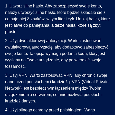
1. Utwórz silne hasło. Aby zabezpieczyć swoje konto,
należy utworzyć silne hasło, które będzie składało się z
co najmniej 8 znaków, w tym liter i cyfr. Unikaj hasła, które
jest łatwe do pamiętania, a także hasła, które są zbyt
proste.
2. Użyj dwufaktorowej autoryzacji. Warto zastosować
dwufaktorową autoryzację, aby dodatkowo zabezpieczyć
swoje konto. Ta opcja wymaga podania kodu, który jest
wysłany na Twoje urządzenie, aby potwierdzić swoją
tożsamość.
3. Użyj VPN. Warto zastosować VPN, aby chronić swoje
dane przed podsłuchem i kradzieżą. VPN (Virtual Private
Network) jest bezpiecznym łączeniem między Twoim
urządzeniem a serwerem, co uniemożliwia podsłuch i
kradzież danych.
4. Użyj silnego ochrony przed phishingiem. Warto