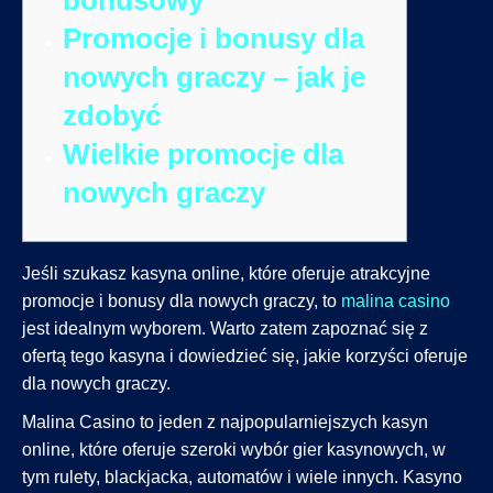
bonusowy
Promocje i bonusy dla
nowych graczy – jak je
zdobyć
Wielkie promocje dla
nowych graczy
Jeśli szukasz kasyna online, które oferuje atrakcyjne
promocje i bonusy dla nowych graczy, to
malina casino
jest idealnym wyborem. Warto zatem zapoznać się z
ofertą tego kasyna i dowiedzieć się, jakie korzyści oferuje
dla nowych graczy.
Malina Casino to jeden z najpopularniejszych kasyn
online, które oferuje szeroki wybór gier kasynowych, w
tym rulety, blackjacka, automatów i wiele innych. Kasyno