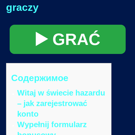
graczy
▶️ GRAĆ
Содержимое
Witaj w świecie hazardu
– jak zarejestrować
konto
Wypełnij formularz