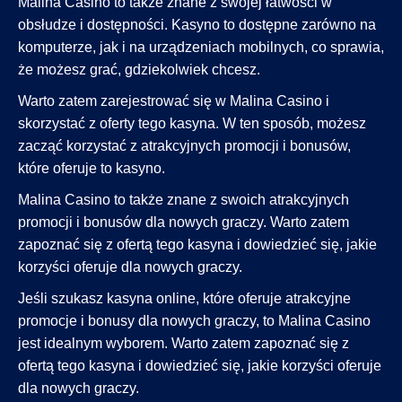
Malina Casino to także znane z swojej łatwości w
obsłudze i dostępności. Kasyno to dostępne zarówno na
komputerze, jak i na urządzeniach mobilnych, co sprawia,
że możesz grać, gdziekolwiek chcesz.
Warto zatem zarejestrować się w Malina Casino i
skorzystać z oferty tego kasyna. W ten sposób, możesz
zacząć korzystać z atrakcyjnych promocji i bonusów,
które oferuje to kasyno.
Malina Casino to także znane z swoich atrakcyjnych
promocji i bonusów dla nowych graczy. Warto zatem
zapoznać się z ofertą tego kasyna i dowiedzieć się, jakie
korzyści oferuje dla nowych graczy.
Jeśli szukasz kasyna online, które oferuje atrakcyjne
promocje i bonusy dla nowych graczy, to Malina Casino
jest idealnym wyborem. Warto zatem zapoznać się z
ofertą tego kasyna i dowiedzieć się, jakie korzyści oferuje
dla nowych graczy.