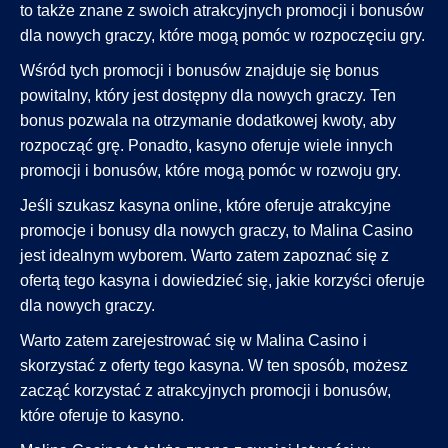
to także znane z swoich atrakcyjnych promocji i bonusów
dla nowych graczy, które mogą pomóc w rozpoczęciu gry.
Wśród tych promocji i bonusów znajduje się bonus
powitalny, który jest dostępny dla nowych graczy. Ten
bonus pozwala na otrzymanie dodatkowej kwoty, aby
rozpocząć grę. Ponadto, kasyno oferuje wiele innych
promocji i bonusów, które mogą pomóc w rozwoju gry.
Jeśli szukasz kasyna online, które oferuje atrakcyjne
promocje i bonusy dla nowych graczy, to Malina Casino
jest idealnym wyborem. Warto zatem zapoznać się z
ofertą tego kasyna i dowiedzieć się, jakie korzyści oferuje
dla nowych graczy.
Warto zatem zarejestrować się w Malina Casino i
skorzystać z oferty tego kasyna. W ten sposób, możesz
zacząć korzystać z atrakcyjnych promocji i bonusów,
które oferuje to kasyno.