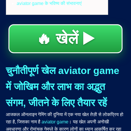
aviator game के भविष्य की संभावनाएं
🔥 खेलें ▶️
चुनौतीपूर्ण खेल aviator game
में जोखिम और लाभ का अद्भुत
संगम, जीतने के लिए तैयार रहें
आजकल ऑनलाइन गेमिंग की दुनिया में एक नया खेल तेज़ी से लोकप्रिय हो
रहा है, जिसका नाम है
aviator game
। यह खेल अपनी अनोखी
अवधारणा और रोमांचक गेमप्ले के कारण लोगों का ध्यान आकर्षित कर रहा