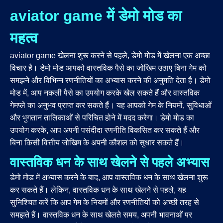
aviator game में डेमो मोड का
महत्व
aviator game खेलना शुरू करने से पहले, डेमो मोड में खेलना एक अच्छा
विचार है। डेमो मोड आपको वास्तविक पैसे का जोखिम उठाए बिना गेम को
समझने और विभिन्न रणनीतियों का अभ्यास करने की अनुमति देता है। डेमो
मोड में, आप नकली पैसे का उपयोग करके खेल सकते हैं और वास्तविक
गेमप्ले का अनुभव प्राप्त कर सकते हैं। यह आपको गेम के नियमों, सुविधाओं
और भुगतान तालिकाओं से परिचित होने में मदद करेगा। डेमो मोड का
उपयोग करके, आप अपनी पसंदीदा रणनीति विकसित कर सकते हैं और
बिना किसी वित्तीय जोखिम के अपनी कौशल को सुधार सकते हैं।
वास्तविक धन के साथ खेलने से पहले अभ्यास
डेमो मोड में अभ्यास करने के बाद, आप वास्तविक धन के साथ खेलना शुरू
कर सकते हैं। लेकिन, वास्तविक धन के साथ खेलने से पहले, यह
सुनिश्चित करें कि आप गेम के नियमों और रणनीतियों को अच्छी तरह से
समझते हैं। वास्तविक धन के साथ खेलते समय, अपनी भावनाओं पर