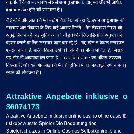
तकनीकों के साथ, भविष्य में aviator game का अनुभव और भी अधिक
immersive होने की संभावना है।
जैसे-जैसे ऑनलाइन गेमिंग उद्योग विकसित हो रहा है, aviator game को
नवाचार और विकास के लिए कई अवसर मिलेंगे। गेम डेवलपर्स गेमप्ले को
अनुकूलित करने, नई सुविधाओं को जोड़ने और खिलाड़ियों के अनुभव को
बेहतर बनाने के लिए लगातार काम कर रहे हैं। यह खेल न केवल मनोरंजन
प्रदान करता है, बल्कि खिलाड़ियों को जीतने का मौका भी देता है, जिससे
यह और भी आकर्षक बन जाता है। aviator game का भविष्य उज्ज्वल
दिखता है, और यह ऑनलाइन गेमिंग की दुनिया में एक महत्वपूर्ण स्थान बनाए
रखने की संभावना है।
Attraktive_Angebote_inklusive_on
36074173
Attraktive Angebote inklusive online casino ohne oasis für
risikobewusste Spieler Die Bedeutung des
Spielerschutzes in Online-Casinos Selbstkontrolle und