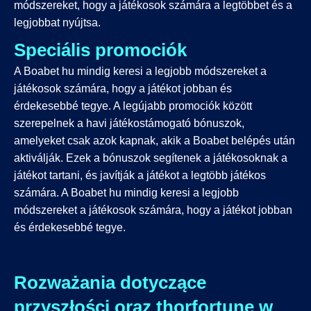
módszereket, hogy a játékosok számára a legtöbbet és a
legjobbat nyújtsa.
Speciális promociók
A Boabet hu mindig keresi a legjobb módszereket a
játékosok számára, hogy a játékot jobban és
érdekesebbé tegye. A legújabb promociók között
szerepelnek a havi játékostámogató bónuszok,
amelyeket csak azok kapnak, akik a Boabet belépés után
aktiválják. Ezek a bónuszok segítenek a játékosoknak a
játékot tartani, és javítják a játékot a legtöbb játékos
számára. A Boabet hu mindig keresi a legjobb
módszereket a játékosok számára, hogy a játékot jobban
és érdekesebbé tegye.
Rozważania dotyczące
przyszłości oraz thorfortune w