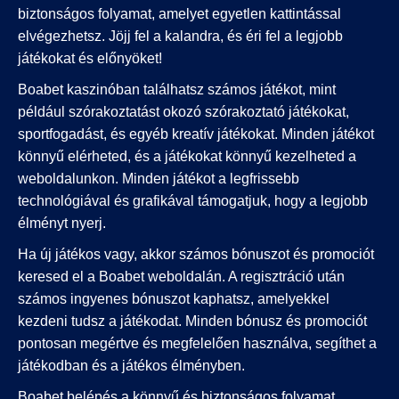
biztonságos folyamat, amelyet egyetlen kattintással
elvégezhetsz. Jöjj fel a kalandra, és éri fel a legjobb
játékokat és előnyöket!
Boabet kaszinóban találhatsz számos játékot, mint
például szórakoztatást okozó szórakoztató játékokat,
sportfogadást, és egyéb kreatív játékokat. Minden játékot
könnyű elérheted, és a játékokat könnyű kezelheted a
weboldalunkon. Minden játékot a legfrissebb
technológiával és grafikával támogatjuk, hogy a legjobb
élményt nyerj.
Ha új játékos vagy, akkor számos bónuszot és promociót
keresed el a Boabet weboldalán. A regisztráció után
számos ingyenes bónuszot kaphatsz, amelyekkel
kezdeni tudsz a játékodat. Minden bónusz és promociót
pontosan megértve és megfelelően használva, segíthet a
játékodban és a játékos élményben.
Boabet belépés a könnyű és biztonságos folyamat,