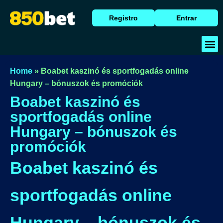
Registro
Entrar
Baixa
Caça-
Cassin
Apost
Home
»
Boabet kaszinó és sportfogadás online
Hungary – bónuszok és promóciók
Boabet kaszinó és
sportfogadás online
Hungary – bónuszok és
promóciók
Boabet kaszinó és
sportfogadás online
Hungary – bónuszok és