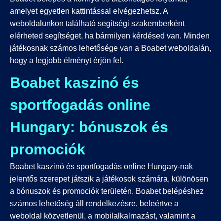
amelyet egyetlen kattintással elvégezhetsz. A
weboldalunkon található segítségi szakemberként
elérheted segítséget, ha bármilyen kérdésed van. Minden
játékosnak számos lehetősége van a Boabet weboldalán,
hogy a legjobb élményt érjön fel.
Boabet kaszinó és
sportfogadás online
Hungary: bónuszok és
promociók
Boabet kaszinó és sportfogadás online Hungary-nak
jelentős szerepet játszik a játékosok számára, különösen
a bónuszok és promociók területén. Boabet belépéshez
számos lehetőség áll rendelkezésre, beleértve a
weboldal közvetlenül, a mobilalkalmazást, valamint a