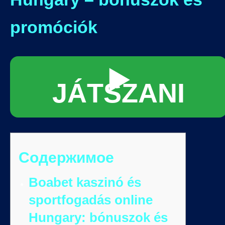
promóciók
▶️
JÁTSZANI
Содержимое
Boabet kaszinó és
sportfogadás online
Hungary: bónuszok és