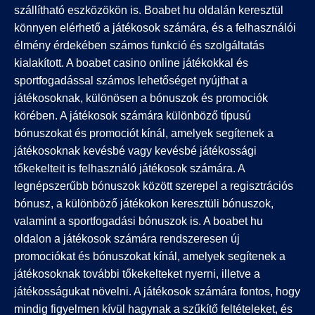
szállítható eszközökön is. Boabet hu oldalán keresztül
könnyen elérhető a játékosok számára, és a felhasználói
élmény érdekében számos funkció és szolgáltatás
kialakított. A boabet casino online játékokkal és
sportfogadással számos lehetőséget nyújthat a
játékosoknak, különösen a bónuszok és promociók
körében. A játékosok számára különböző típusú
bónuszokat és promociót kínál, amelyek segítenek a
játékosoknak kevésbé vagy kevésbé játékossági
tőkekelteit is felhasználó játékosok számára. A
legnépszerűbb bónuszok között szerepel a regisztrációs
bónusz, a különböző játékokon keresztüli bónuszok,
valamint a sportfogadási bónuszok is. A boabet hu
oldalon a játékosok számára rendszeresen új
promociókat és bónuszokat kínál, amelyek segítenek a
játékosoknak további tőkekelteket nyerni, illetve a
játékosságukat növelni. A játékosok számára fontos, hogy
mindig figyelmen kívül hagynak a szűkítő feltételeket, és