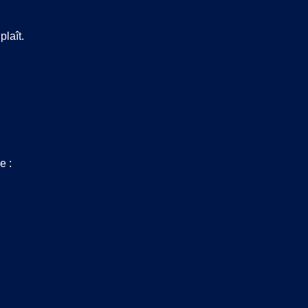
plaît.
e :