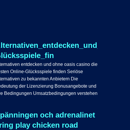
risikobewusste_Spiel-
ne_oasis_casino_die_besten_Online
lternativen_entdecken_und_ohne_oa
lücksspiele_fin
ternativen entdecken und ohne oasis casino die
sten Online-Glücksspiele finden Seriöse
ternativen zu bekannten Anbietern Die
deutung der Lizenzierung Bonusangebote und
re Bedingungen Umsatzbedingungen verstehen
suisse_et_ses_offres
n_längs_chickenroad_och_ger_minne
pänningen och adrenalinet
ring play chicken road