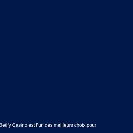
Betify Casino est l’un des meilleurs choix pour