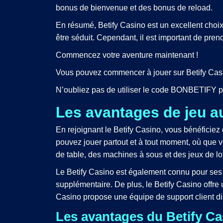
bonus de bienvenue et des bonus de reload.
En résumé, Betify Casino est un excellent choix 
être séduit. Cependant, il est important de pren
Commencez votre aventure maintenant !
Vous pouvez commencer à jouer sur Betify Casino 
N’oubliez pas de utiliser le code BONBETIFY po
Les avantages de jeu a
En rejoignant le Betify Casino, vous bénéficiez
pouvez jouer partout et à tout moment, où que 
de table, des machines à sous et des jeux de lot
Le Betify Casino est également connu pour ses
supplémentaire. De plus, le Betify Casino offre 
Casino propose une équipe de support client di
Les avantages du Betify Ca