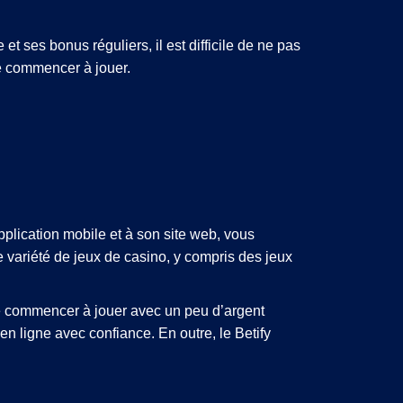
t ses bonus réguliers, il est difficile de ne pas
de commencer à jouer.
pplication mobile et à son site web, vous
variété de jeux de casino, y compris des jeux
e commencer à jouer avec un peu d’argent
n ligne avec confiance. En outre, le Betify