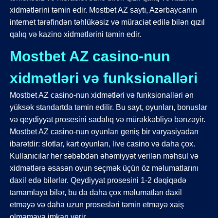
xidmətlərini təmin edir. Mostbet AZ saytı, Azərbaycanın
internet tərəfindən təhlükəsiz və müraciət edilə bilən qızıl
qalıq və kazino xidmətlərini təmin edir.
Mostbet AZ casino-nun
xidmətləri və funksionalləri
Mostbet AZ casino-nun xidmətləri və funksionalləri ən
yüksək standartda təmin edilir. Bu sayt, oyunları, bonuslar
və qeydiyyat prosesini sadalıq və mürəkkəbliyə bənzəyir.
Mostbet AZ casino-nun oyunları geniş bir varyasiyadan
ibarətdir: slotlar, kart oyunları, live casino və daha çox.
Kullanıcılar her səbəbdən əhəmiyyət verilən məhsul və
xidmətlərə əsasən oyun seçmək üçün öz məlumatlarını
daxil edə bilərlər. Qeydiyyat prosesini 1-2 dəqiqədə
tamamlaya bilər, bu da daha çox məlumatları daxil
etməyə və daha uzun prosesləri təmin etməyə xaiş
olmamaya imkan verir.