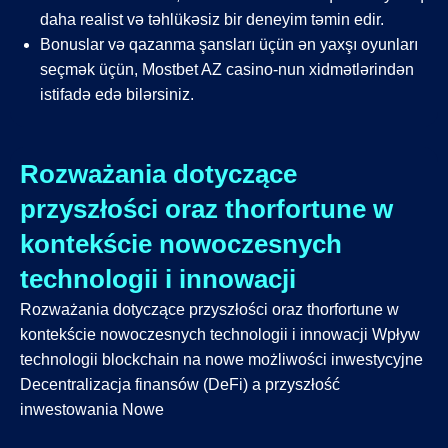
daha realist və təhlükəsiz bir deneyim təmin edir.
Bonuslar və qazanma şansları üçün ən yaxşı oyunları
seçmək üçün, Mostbet AZ casino-nun xidmətlərindən
istifadə edə bilərsiniz.
Rozważania dotyczące
przyszłości oraz thorfortune w
kontekście nowoczesnych
technologii i innowacji
Rozważania dotyczące przyszłości oraz thorfortune w
kontekście nowoczesnych technologii i innowacji Wpływ
technologii blockchain na nowe możliwości inwestycyjne
Decentralizacja finansów (DeFi) a przyszłość
inwestowania Nowe