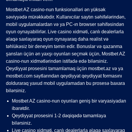
Mostbet AZ casino-nun funksionalləri ən yüksək
səviyyədə mürəkkəbdir. Kullanıcılar saytın səhifələrindən,
mobil uygulamalardan və ya PC-ın browser səhifəsindən
oyun oynayabilirlər. Live casino xidməti, canlı dealerlarla
əlaqə saxlayaraq oyun oynayaraq daha realist və
təhlükəsiz bir deneyim təmin edir. Bonuslar və qazanma
şansları üçün ən yaxşı oyunları seçmək üçün, Mostbet AZ
casino-nun xidmətlərindən istifadə edə bilərsiniz.
Qeydiyyat prosesini tamamlamaq üçün mostbet.az və ya
mostbet.com saytlarından qeydiyyat qeydiyyat formasını
dolduraraq yaxud mobil uygulamadan bu prosesə baxara
bilərsiniz.
Mostbet AZ casino-nun oyunları geniş bir varyasiyadan
ibarətdir.
Qeydiyyat prosesini 1-2 dəqiqədə tamamlaya
bilərsiniz.
Live casino xidməti, canlı dealerlarla əlaqə saxlayaraq