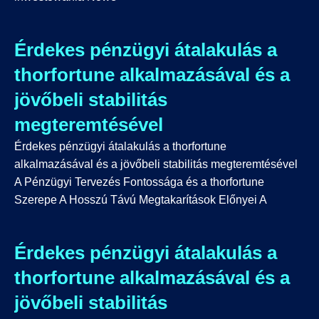
Érdekes pénzügyi átalakulás a
thorfortune alkalmazásával és a
jövőbeli stabilitás
megteremtésével
Érdekes pénzügyi átalakulás a thorfortune
alkalmazásával és a jövőbeli stabilitás megteremtésével
A Pénzügyi Tervezés Fontossága és a thorfortune
Szerepe A Hosszú Távú Megtakarítások Előnyei A
Érdekes pénzügyi átalakulás a
thorfortune alkalmazásával és a
jövőbeli stabilitás