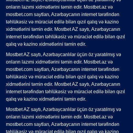
onların lazımi xidmətlərini təmin edir. Mostbet.az və
mostbet.com saytları, Azərbaycanın internet tərəfindən
təhlükəsiz və müraciət edilə bilən qızıl qalıq və kazino
xidmətlərini təmin edir. Mostbet AZ saytı, Azərbaycanın
internet tərəfindən təhlükəsiz və müraciət edilə bilən qızıl
qalıq və kazino xidmətlərini təmin edir.
Mostbet AZ saytı, Azərbaycanlılar üçün öz yaratılmış və
onların lazımi xidmətlərini təmin edir. Mostbet.az və
mostbet.com saytları, Azərbaycanın internet tərəfindən
təhlükəsiz və müraciət edilə bilən qızıl qalıq və kazino
xidmətlərini təmin edir. Mostbet AZ saytı, Azərbaycanın
internet tərəfindən təhlükəsiz və müraciət edilə bilən qızıl
qalıq və kazino xidmətlərini təmin edir.
Mostbet AZ saytı, Azərbaycanlılar üçün öz yaratılmış və
onların lazımi xidmətlərini təmin edir. Mostbet.az və
mostbet.com saytları, Azərbaycanın internet tərəfindən
təhlükəsiz və müraciət edilə bilən qızıl qalıq və kazino