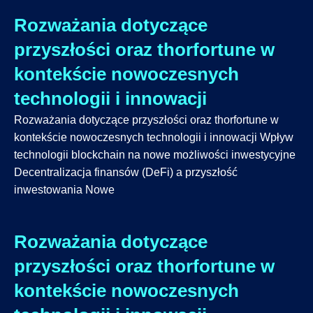
Rozważania dotyczące
przyszłości oraz thorfortune w
kontekście nowoczesnych
technologii i innowacji
Rozważania dotyczące przyszłości oraz thorfortune w
kontekście nowoczesnych technologii i innowacji Wpływ
technologii blockchain na nowe możliwości inwestycyjne
Decentralizacja finansów (DeFi) a przyszłość
inwestowania Nowe
Rozważania dotyczące
przyszłości oraz thorfortune w
kontekście nowoczesnych