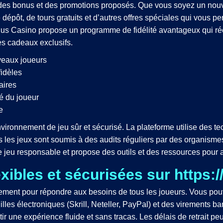
té des bonus et des promotions proposés. Que vous soyez un no
épôt, de tours gratuits et d’autres offres spéciales qui vous pe
ius Casino propose un programme de fidélité avantageux qui ré
es cadeaux exclusifs.
veaux joueurs
idèles
aires
é du joueur
e
vironnement de jeu sûr et sécurisé. La plateforme utilise des t
s les jeux sont soumis à des audits réguliers par des organismes
e jeu responsable et propose des outils et des ressources pour ai
xibles et sécurisées sur https:/
iement pour répondre aux besoins de tous les joueurs. Vous pouv
illes électroniques (Skrill, Neteller, PayPal) et des virements ba
ir une expérience fluide et sans tracas. Les délais de retrait p