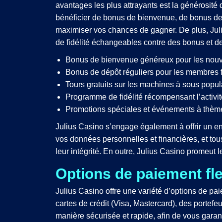
avantages les plus attrayants est la générosi
bénéficier de bonus de bienvenue, de bonus de d
maximiser vos chances de gagner. De plus, Jul
de fidélité échangeables contre des bonus et d
Bonus de bienvenue généreux pour les nou
Bonus de dépôt réguliers pour les membres f
Tours gratuits sur les machines à sous popul
Programme de fidélité récompensant l’activit
Promotions spéciales et événements à thèm
Julius Casino s’engage également à offrir un en
vos données personnelles et financières, et tou
leur intégrité. En outre, Julius Casino promeut l
Options de paiement fle
Julius Casino offre une variété d’options de pa
cartes de crédit (Visa, Mastercard), des portefeu
manière sécurisée et rapide, afin de vous garant