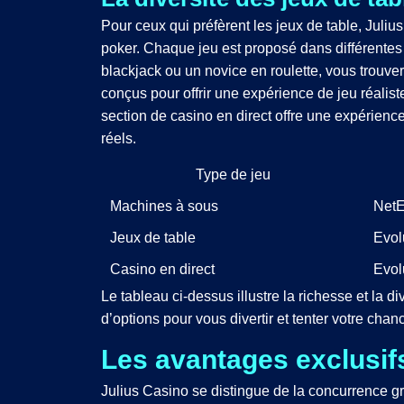
Pour ceux qui préfèrent les jeux de table, Julius
poker. Chaque jeu est proposé dans différentes 
blackjack ou un novice en roulette, vous trouve
conçus pour offrir une expérience de jeu réalist
section de casino en direct offre une expérienc
réels.
Type de jeu
Machines à sous
NetE
Jeux de table
Evol
Casino en direct
Evol
Le tableau ci-dessus illustre la richesse et la
d’options pour vous divertir et tenter votre chan
Les avantages exclusifs
Julius Casino se distingue de la concurrence gr