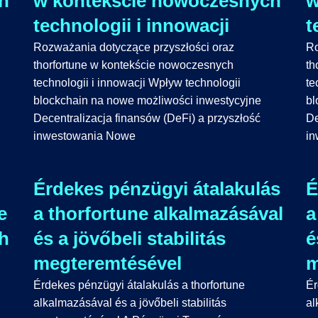
h
w kontekście nowoczesnych
w
technologii i innowacji
t
Rozważania dotyczące przyszłości oraz
Ro
thorfortune w kontekście nowoczesnych
th
technologii i innowacji Wpływ technologii
te
blockchain na nowe możliwości inwestycyjne
bl
Decentralizacja finansów (DeFi) a przyszłość
De
inwestowania Nowe
in
Érdekes pénzügyi átalakulás
É
e
a thorfortune alkalmazásával
a
h
és a jövőbeli stabilitás
é
megteremtésével
m
Érdekes pénzügyi átalakulás a thorfortune
Ér
alkalmazásával és a jövőbeli stabilitás
al