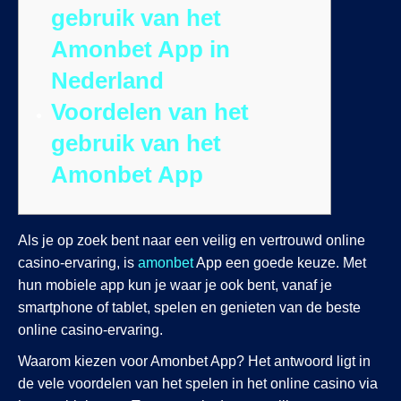
gebruik van het
Amonbet App in
Nederland
Voordelen van het
gebruik van het
Amonbet App
Als je op zoek bent naar een veilig en vertrouwd online
casino-ervaring, is
amonbet
App een goede keuze. Met
hun mobiele app kun je waar je ook bent, vanaf je
smartphone of tablet, spelen en genieten van de beste
online casino-ervaring.
Waarom kiezen voor Amonbet App? Het antwoord ligt in
de vele voordelen van het spelen in het online casino via