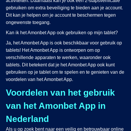
activiteiten. Daarnaast kan je ook een 2-stapsverificatie
gebruiken om extra beveiliging te bieden aan je account.
Dit kan je helpen om je account te beschermen tegen
ongewenste toegang.
Kan ik het Amonbet App ook gebruiken op mijn tablet?
Ja, het Amonbet App is ook beschikbaar voor gebruik op
tablets! Het Amonbet App is ontworpen om op
verschillende apparaten te werken, waaronder ook
tablets. Dit betekent dat je het Amonbet App ook kunt
gebruiken op je tablet om te spelen en te genieten van de
voordelen van het Amonbet App.
Voordelen van het gebruik
van het Amonbet App in
Nederland
Als u op zoek bent naar een veilig en betrouwbaar online