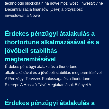
technologii blockchain na nowe możliwości inwestycyjne
Decentralizacja finansów (DeFi) a przyszłość
inwestowania Nowe
Érdekes pénzügyi átalakulás a
thorfortune alkalmazásával és a
jövőbeli stabilitás
megteremtésével
Érdekes pénzügyi átalakulás a thorfortune
alkalmazásával és a jövőbeli stabilitás megteremtésével
A Pénzügyi Tervezés Fontossága és a thorfortune
Szerepe A Hosszú Távú Megtakarítások Előnyei A
Érdekes pénzügyi átalakulás a