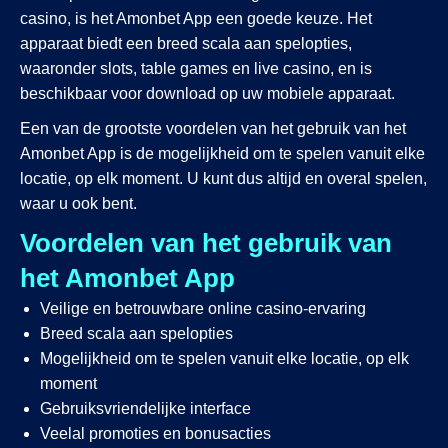
casino, is het Amonbet App een goede keuze. Het
apparaat biedt een breed scala aan spelopties,
waaronder slots, table games en live casino, en is
beschikbaar voor download op uw mobiele apparaat.
Een van de grootste voordelen van het gebruik van het
Amonbet App is de mogelijkheid om te spelen vanuit elke
locatie, op elk moment. U kunt dus altijd en overal spelen,
waar u ook bent.
Voordelen van het gebruik van
het Amonbet App
Veilige en betrouwbare online casino-ervaring
Breed scala aan spelopties
Mogelijkheid om te spelen vanuit elke locatie, op elk
moment
Gebruiksvriendelijke interface
Veelal promoties en bonusacties