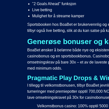
"2 Goals Ahead" funksjon
Live betting
Mulighet for å streame kamper
Sportsbooken hos BoaBet er brukervennlig og en
tilbyr også live betting, slik at du kan satse p
Generøse bonuser og 
BoaBet ønsker å belønne både nye og eksistere
casinobonus og en sportsbookbonus. Casinobo
omsetningskrav på bare 30x – et av de lavest
med minimum odds.
Pragmatic Play Drops & Wi
I tillegg til velkomstbonusen, tilbyr BoaBet 
turneringer med premiepotter opptil 700,000 NO
lave omsetningskravet på 30x for casinobonusen er
Velkomstbonus casino: 100% opptil 5000 