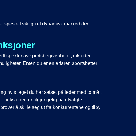
 er spesielt viktig i et dynamisk marked der
nksjoner
edt spekter av sportsbegivenheter, inkludert
muligheter. Enten du er en erfaren sportsbetter
ng hvis laget du har satset på leder med to mål,
 Funksjonen er tilgjengelig på utvalgte
røver å skille seg ut fra konkurrentene og tilby