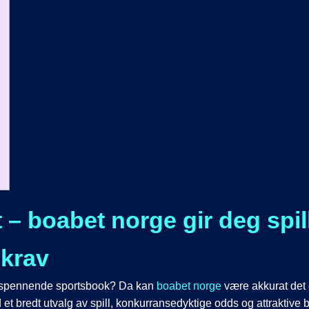
et – boabet norge gir deg sp
skrav
 en spennende sportsbook? Da kan
boabet norge
være akkurat det 
ed et bredt utvalg av spill, konkurransedyktige odds og attraktiv