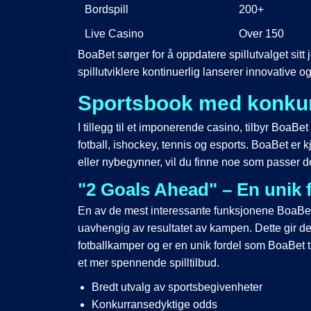
Bordspill
200+
Live Casino
Over 150
BoaBet sørger for å oppdatere spillutvalget sitt j
spillutviklere kontinuerlig lanserer innovative o
Sportsbook med konkur
I tillegg til et imponerende casino, tilbyr BoaB
fotball, ishockey, tennis og esports. BoaBet er k
eller nybegynner, vil du finne noe som passer d
"2 Goals Ahead" – En unik f
En av de mest interessante funksjonene BoaBet t
uavhengig av resultatet av kampen. Dette gir de
fotballkamper og er en unik fordel som BoaBet t
et mer spennende spilltilbud.
Bredt utvalg av sportsbegivenheter
Konkurransedyktige odds