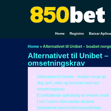
Home
Registro
Baixar Aplica
Home
»
Alternativet til Unibet – boabet nor
Alternativet til Unibet 
omsetningskrav
Alternativet til Unibet – boabet norge gir
deg spill, odds og bonuser med lavt
omsetningskrav
Et omfattende spillutvalg for enhver smak
Live Casino med norske dealere
Sportsbook med konkurransedyktige