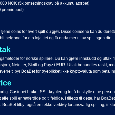
5000 NOK (5x omsetningskrav på akkumulatorbet)
0 premiepool)
jene coins for hvert spill du gjør. Disse coinsene kan du deretter
li belønnet for din lojalitet og få enda mer ut av spillingen din.
tak
ingsmetoder for norske spillere. Du kan gjøre innskudd og uttak 
jon), Neteller, Skrill og Payz i EUR. Uttak behandles raskt, me
verre tilbyr BoaBet for øyeblikket ikke kryptovaluta som betalin
ice
lvorlig. Casinoet bruker SSL-kryptering for å beskytte dine perso
lle spill er rettferdige og tilfeldige. I tillegg til dette, har B
 BoaBet tilbyr også en rekke verktøy for ansvarlig spilling, inkl