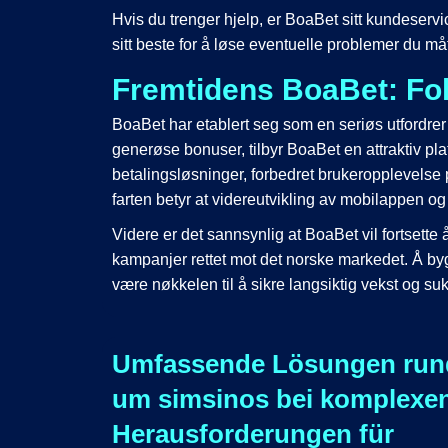
Hvis du trenger hjelp, er BoaBet sitt kundeservi
sitt beste for å løse eventuelle problemer du må
Fremtidens BoaBet: Fok
BoaBet har etablert seg som en seriøs utfordrer
generøse bonuser, tilbyr BoaBet en attraktiv pla
betalingsløsninger, forbedret brukeropplevelse 
farten betyr at videreutvikling av mobilappen o
Videre er det sannsynlig at BoaBet vil fortsette
kampanjer rettet mot det norske markedet. Å bygg
være nøkkelen til å sikre langsiktig vekst og su
Umfassende Lösungen run
um simsinos bei komplexe
Herausforderungen für