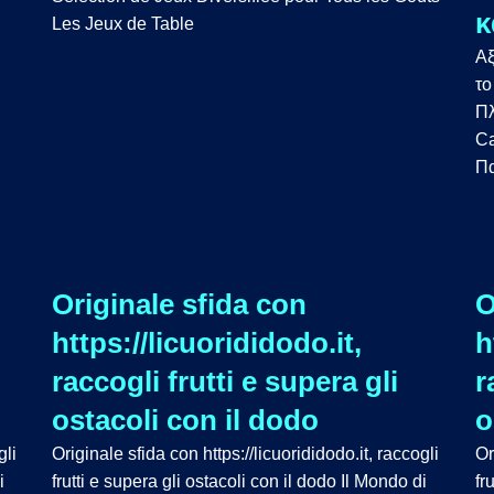
κ
Les Jeux de Table
Αξ
το
Πλ
Ca
Πα
Originale sfida con
O
https://licuorididodo.it,
h
raccogli frutti e supera gli
r
ostacoli con il dodo
o
gli
Originale sfida con https://licuorididodo.it, raccogli
Or
i
frutti e supera gli ostacoli con il dodo Il Mondo di
fr