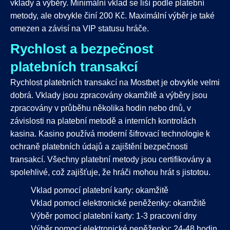
vklady a výběry. Minimální vklad se liší podle platební
metody, ale obvykle činí 200 Kč. Maximální výběr je také
omezen a závisí na VIP statusu hráče.
Rychlost a bezpečnost
platebních transakcí
Rychlost platebních transakcí na Mostbet je obvykle velmi
dobrá. Vklady jsou zpracovány okamžitě a výběry jsou
zpracovány v průběhu několika hodin nebo dnů, v
závislosti na platební metodě a interních kontrolách
kasina. Kasino používá moderní šifrovací technologie k
ochraně platebních údajů a zajištění bezpečnosti
transakcí. Všechny platební metody jsou certifikovány a
spolehlivé, což zajišťuje, že hráči mohou hrát s jistotou.
Vklad pomocí platební karty: okamžitě
Vklad pomocí elektronické peněženky: okamžitě
Výběr pomocí platební karty: 1-3 pracovní dny
Výběr pomocí elektronické peněženky: 24-48 hodin