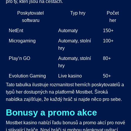
pro ty, kteří jsou na cestách.
Poskytovatel
Typ hry
Počet
softwaru
her
NetEnt
Automaty
150+
Microgaming
Automaty, stolní
100+
hry
Play’n GO
Automaty, stolní
80+
hry
Evolution Gaming
Live kasino
50+
Tato tabulka ilustruje rozmanitost herních poskytovatelů a
typů her dostupných na platformě Mostbet. Široká
nabídka zajišťuje, že každý hráč si najde něco pro sebe.
Bonusy a promo akce
Mostbet kasino nabízí řadu bonusů a promo akcí pro nové
i stávající hráče. Noví hráči si mohou nárokovat uvítací