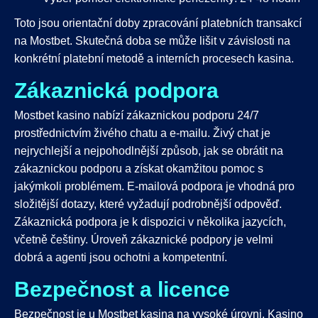
Toto jsou orientační doby zpracování platebních transakcí
na Mostbet. Skutečná doba se může lišit v závislosti na
konkrétní platební metodě a interních procesech kasina.
Zákaznická podpora
Mostbet kasino nabízí zákaznickou podporu 24/7
prostřednictvím živého chatu a e-mailu. Živý chat je
nejrychlejší a nejpohodlnější způsob, jak se obrátit na
zákaznickou podporu a získat okamžitou pomoc s
jakýmkoli problémem. E-mailová podpora je vhodná pro
složitější dotazy, které vyžadují podrobnější odpověď.
Zákaznická podpora je k dispozici v několika jazycích,
včetně češtiny. Úroveň zákaznické podpory je velmi
dobrá a agenti jsou ochotni a kompetentní.
Bezpečnost a licence
Bezpečnost je u Mostbet kasina na vysoké úrovni. Kasino