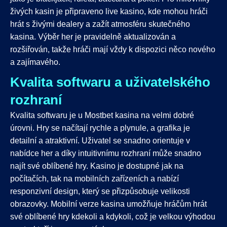
živých kasin je připraveno live kasino, kde mohou hráči
hrát s živými dealery a zažít atmosféru skutečného
kasina. Výběr her je pravidelně aktualizován a
rozšiřován, takže hráči mají vždy k dispozici něco nového
a zajímavého.
Kvalita softwaru a uživatelského
rozhraní
Kvalita softwaru je u Mostbet kasina na velmi dobré
úrovni. Hry se načítají rychle a plynule, a grafika je
detailní a atraktivní. Uživatel se snadno orientuje v
nabídce her a díky intuitivnímu rozhraní může snadno
najít své oblíbené hry. Kasino je dostupné jak na
počítačích, tak na mobilních zařízeních a nabízí
responzivní design, který se přizpůsobuje velikosti
obrazovky. Mobilní verze kasina umožňuje hráčům hrát
své oblíbené hry kdekoli a kdykoli, což je velkou výhodou