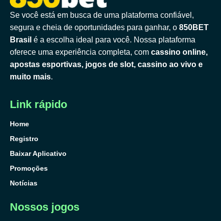
Se você está em busca de uma plataforma confiável,
segura e cheia de oportunidades para ganhar, o
850BET
Brasil
é a escolha ideal para você. Nossa plataforma
oferece uma experiência completa, com
cassino online,
apostas esportivas, jogos de slot, cassino ao vivo e
muito mais
.
Link rápido
Home
Registro
Baixar Aplicativo
Promoções
Notícias
Nossos jogos