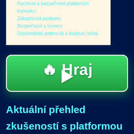
Rychlost a bezpečnost platebních
transakcí
Zákaznická podpora
Bezpečnost a licence
Dlouhodobý potenciál a budoucí vývoj
🔥 Hraj
▶️
Aktuální přehled
zkušeností s platformou