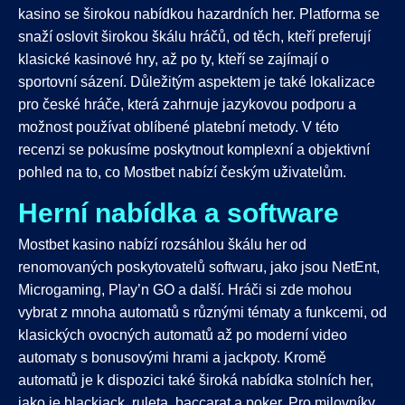
kasino se širokou nabídkou hazardních her. Platforma se
snaží oslovit širokou škálu hráčů, od těch, kteří preferují
klasické kasinové hry, až po ty, kteří se zajímají o
sportovní sázení. Důležitým aspektem je také lokalizace
pro české hráče, která zahrnuje jazykovou podporu a
možnost používat oblíbené platební metody. V této
recenzi se pokusíme poskytnout komplexní a objektivní
pohled na to, co Mostbet nabízí českým uživatelům.
Herní nabídka a software
Mostbet kasino nabízí rozsáhlou škálu her od
renomovaných poskytovatelů softwaru, jako jsou NetEnt,
Microgaming, Play’n GO a další. Hráči si zde mohou
vybrat z mnoha automatů s různými tématy a funkcemi, od
klasických ovocných automatů až po moderní video
automaty s bonusovými hrami a jackpoty. Kromě
automatů je k dispozici také široká nabídka stolních her,
jako je blackjack, ruleta, baccarat a poker. Pro milovníky