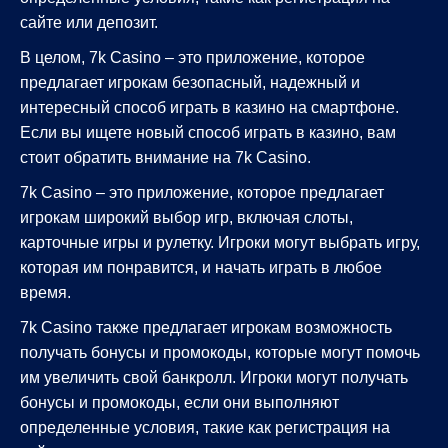
сайте или депозит.
В целом, 7k Casino – это приложение, которое
предлагает игрокам безопасный, надежный и
интересный способ играть в казино на смартфоне.
Если вы ищете новый способ играть в казино, вам
стоит обратить внимание на 7k Casino.
7k Casino – это приложение, которое предлагает
игрокам широкий выбор игр, включая слоты,
карточные игры и рулетку. Игроки могут выбрать игру,
которая им понравится, и начать играть в любое
время.
7k Casino также предлагает игрокам возможность
получать бонусы и промокоды, которые могут помочь
им увеличить свой банкролл. Игроки могут получать
бонусы и промокоды, если они выполняют
определенные условия, такие как регистрация на