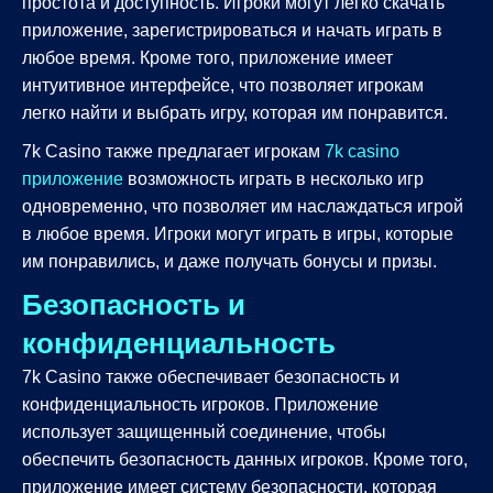
простота и доступность. Игроки могут легко скачать
приложение, зарегистрироваться и начать играть в
любое время. Кроме того, приложение имеет
интуитивное интерфейсе, что позволяет игрокам
легко найти и выбрать игру, которая им понравится.
7k Casino также предлагает игрокам
7k casino
приложение
возможность играть в несколько игр
одновременно, что позволяет им наслаждаться игрой
в любое время. Игроки могут играть в игры, которые
им понравились, и даже получать бонусы и призы.
Безопасность и
конфиденциальность
7k Casino также обеспечивает безопасность и
конфиденциальность игроков. Приложение
использует защищенный соединение, чтобы
обеспечить безопасность данных игроков. Кроме того,
приложение имеет систему безопасности, которая