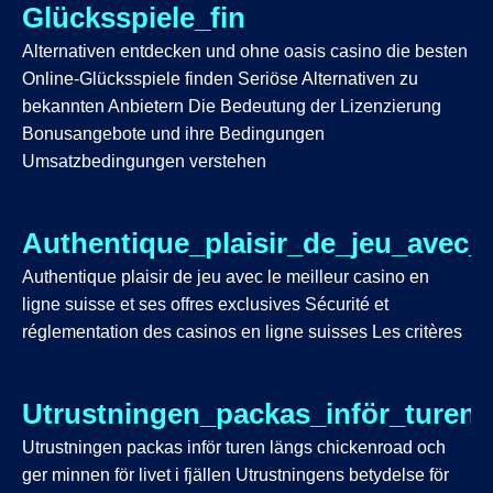
Glücksspiele_fin
Alternativen entdecken und ohne oasis casino die besten
Online-Glücksspiele finden Seriöse Alternativen zu
bekannten Anbietern Die Bedeutung der Lizenzierung
Bonusangebote und ihre Bedingungen
Umsatzbedingungen verstehen
Authentique_plaisir_de_jeu_avec_
Authentique plaisir de jeu avec le meilleur casino en
ligne suisse et ses offres exclusives Sécurité et
réglementation des casinos en ligne suisses Les critères
Utrustningen_packas_inför_turen_
Utrustningen packas inför turen längs chickenroad och
ger minnen för livet i fjällen Utrustningens betydelse för