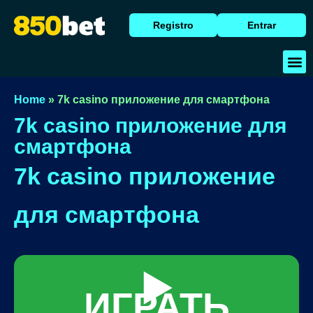
Registro
Entrar
Baixa
Caça-
Cassin
Apost
Home
»
7k casino приложение для смартфона
7k casino приложение для
смартфона
7k casino приложение
для смартфона
▶️
ИГРАТЬ