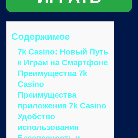
Содержимое
7k Casino: Новый Путь
к Играм на Смартфоне
Преимущества 7k
Casino
Преимущества
приложения 7k Casino
Удобство
использования