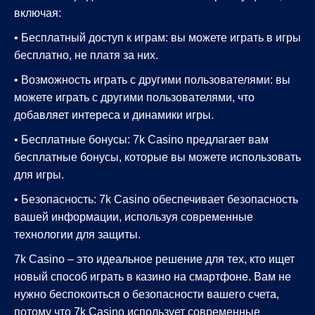
включая:
• Бесплатный доступ к играм: вы можете играть в игры
бесплатно, не платя за них.
• Возможность играть с другими пользователями: вы
можете играть с другими пользователями, что
добавляет интереса и динамики игры.
• Бесплатные бонусы: 7k Casino предлагает вам
бесплатные бонусы, которые вы можете использовать
для игры.
• Безопасность: 7k Casino обеспечивает безопасность
вашей информации, используя современные
технологии для защиты.
7k Casino – это идеальное решение для тех, кто ищет
новый способ играть в казино на смартфоне. Вам не
нужно беспокоиться о безопасности вашего счета,
потому что 7k Casino использует современные