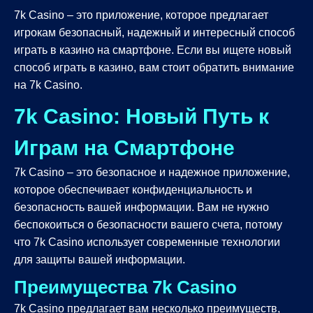
7k Casino – это приложение, которое предлагает
игрокам безопасный, надежный и интересный способ
играть в казино на смартфоне. Если вы ищете новый
способ играть в казино, вам стоит обратить внимание
на 7k Casino.
7k Casino: Новый Путь к
Играм на Смартфоне
7k Casino – это безопасное и надежное приложение,
которое обеспечивает конфиденциальность и
безопасность вашей информации. Вам не нужно
беспокоиться о безопасности вашего счета, потому
что 7k Casino использует современные технологии
для защиты вашей информации.
Преимущества 7k Casino
7k Casino предлагает вам несколько преимуществ,