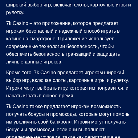
широкий выбор игр, включая слоты, карточные игры и
рулетку.
7k Casino – это приложение, которое предлагает
игрокам безопасный и надежный способ играть в
казино на смартфоне. Приложение использует
современные технологии безопасности, чтобы
обеспечить безопасность транзакций и защищать
личные данные игроков.
Кроме того, 7k Casino предлагает игрокам широкий
выбор игр, включая слоты, карточные игры и рулетку.
Игроки могут выбрать игру, которая им понравится, и
начать играть в любое время.
7k Casino также предлагает игрокам возможность
получать бонусы и промокоды, которые могут помочь
им увеличить свой банкролл. Игроки могут получать
бонусы и промокоды, если они выполняют
определенные условия, такие как регистрация на