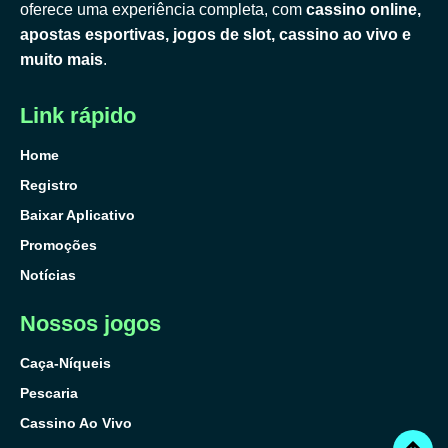
oferece uma experiência completa, com
cassino online,
apostas esportivas, jogos de slot, cassino ao vivo e
muito mais
.
Link rápido
Home
Registro
Baixar Aplicativo
Promoções
Notícias
Nossos jogos
Caça-Níqueis
Pescaria
Cassino Ao Vivo