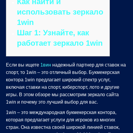
Как найти и
использовать зеркало
1win
Шаг 1: Узнайте, как
работает зеркало 1win
Если вы ищете
1вин
надежный партнер для ставок на
спорт, то 1win – это отличный выбор. Букмекерская
контора 1win предлагает широкий спектр услуг,
включая ставки на спорт, киберспорт, лото и другие
игры. В этом обзоре мы рассмотрим зеркало сайта
1win и почему это лучший выбор для вас.
1win – это международная букмекерская контора,
которая предлагает услуги для игроков из многих
стран. Она известна своей широкой линией ставок,