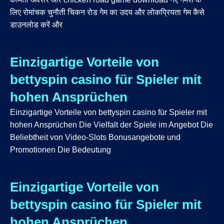
लिए रोमांचक चुनौती चिकन रोड गेम का उदय और लोकप्रियता गेम कैसे
डाउनलोड करें और
Einzigartige Vorteile von
bettyspin casino für Spieler mit
hohen Ansprüchen
Einzigartige Vorteile von bettyspin casino für Spieler mit
hohen Ansprüchen Die Vielfalt der Spiele im Angebot Die
Beliebtheit von Video-Slots Bonusangebote und
Promotionen Die Bedeutung
Einzigartige Vorteile von
bettyspin casino für Spieler mit
hohen Ansprüchen