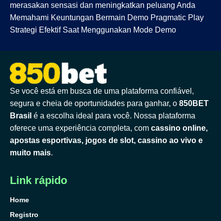
merasakan sensasi dan meningkatkan peluang Anda
Memahami Keuntungan Bermain Demo Pragmatic Play
Strategi Efektif Saat Menggunakan Mode Demo
Se você está em busca de uma plataforma confiável,
segura e cheia de oportunidades para ganhar, o
850BET
Brasil
é a escolha ideal para você. Nossa plataforma
oferece uma experiência completa, com
cassino online,
apostas esportivas, jogos de slot, cassino ao vivo e
muito mais
.
Link rápido
Home
Registro