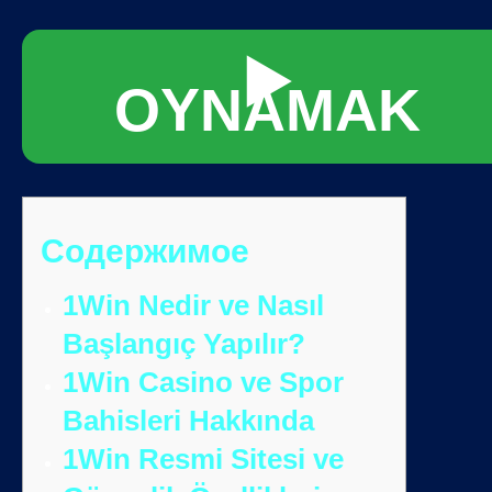
▶️
OYNAMAK
Содержимое
1Win Nedir ve Nasıl
Başlangıç Yapılır?
1Win Casino ve Spor
Bahisleri Hakkında
1Win Resmi Sitesi ve