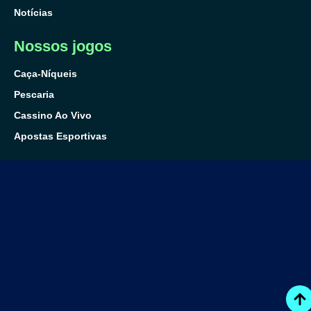
Notícias
Nossos jogos
Caça-Níqueis
Pescaria
Cassino Ao Vivo
Apostas Esportivas