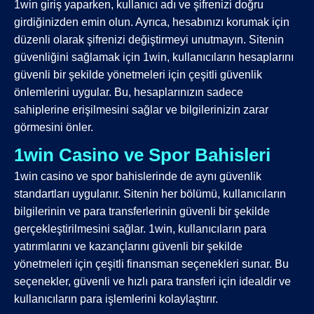
1win giriş yaparken, kullanıcı adı ve şifrenizi doğru
girdiğinizden emin olun. Ayrıca, hesabınızı korumak için
düzenli olarak şifrenizi değiştirmeyi unutmayın. Sitenin
güvenliğini sağlamak için 1win, kullanıcıların hesaplarını
güvenli bir şekilde yönetmeleri için çeşitli güvenlik
önlemlerini uygular. Bu, hesaplarınızın sadece
sahiplerine erişilmesini sağlar ve bilgilerinizin zarar
görmesini önler.
1win Casino ve Spor Bahisleri
1win casino ve spor bahislerinde de aynı güvenlik
standartları uygulanır. Sitenin her bölümü, kullanıcıların
bilgilerinin ve para transferlerinin güvenli bir şekilde
gerçekleştirilmesini sağlar. 1win, kullanıcıların para
yatırımlarını ve kazançlarını güvenli bir şekilde
yönetmeleri için çeşitli finansman seçenekleri sunar. Bu
seçenekler, güvenli ve hızlı para transferi için idealdir ve
kullanıcıların para işlemlerini kolaylaştırır.