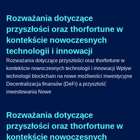
Rozważania dotyczące
przyszłości oraz thorfortune w
kontekście nowoczesnych
technologii i innowacji
Rozważania dotyczące przyszłości oraz thorfortune w
kontekście nowoczesnych technologii i innowacji Wpływ
technologii blockchain na nowe możliwości inwestycyjne
Decentralizacja finansów (DeFi) a przyszłość
inwestowania Nowe
Rozważania dotyczące
przyszłości oraz thorfortune w
kontekście nowoczesnych