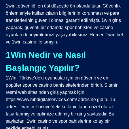
1win, güvenliği en üst düzeyde ön planda tutar. Güvenlik
önlemleriyle kullanıcıların bilgilerinin korunması ve para
transferlerinin güvenli olması garanti edilmiştir. 1win giriş
yaparak, güvenli bir ortamda spor bahisleri ve casino
oyunları deneyimlerinizi yaşayabilirsiniz. Hemen 1win bet
ve 1win casino ile tanışın.
1Win Nedir ve Nasıl
Başlangıç Yapılır?
1Win, Türkiye’deki oyuncular için en güvenli ve en
popüler spor ve casino bahis sitelerinden biridir. Sitenin
resmi web sitesinden giriş yapmak için
https://www.mbdigitalservices.com/ adresine gidin. Bu
adres, 1win’in Türkiye’deki kullanıcılarına özel olarak
tasarlanmış ve optimize edilmiş bir giriş sayfasıdır. Bu
sayfadan, 1win casino ve spor bahislerine kolay bir
şekilde erişebilirsiniz.