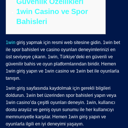
Güvenlik Özellikleri
1win Casino ve Spor
Bahisleri
1win
giriş yapmak için resmi web sitesine gidin. 1win bet
ile spor bahisleri ve casino oyunları deneyimlerinizi en
üst seviyeye çıkarın. 1win, Türkiye’deki en güvenli ve
güvenilir bahis ve oyun platformlarından biridir. Hemen
1win giriş yapın ve 1win casino ve 1win bet ile oyunlarla
tanışın.
1win giriş sayfasında kaydolmak için gerekli bilgileri
doldurun. 1win bet üzerinden spor bahisleri yapın veya
1win casino’da çeşitli oyunları deneyin. 1win, kullanıcı
dostu arayüz ve geniş oyun sunumu ile her kullanıcıyı
memnuniyetle karşılar. Hemen 1win giriş yapın ve
oyunlarla ilgili en iyi deneyimi yaşayın.